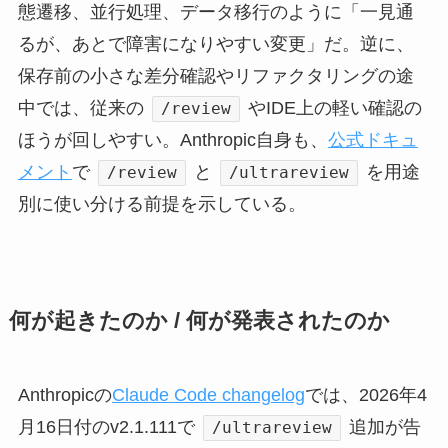
態遷移、並行処理、データ移行のように「一見通
るが、あとで障害になりやすい変更」だ。逆に、
保存前の小さな差分確認やリファクタリングの途
中では、従来の
やIDE上の軽い確認の
/review
ほうが回しやすい。Anthropic自身も、
公式ドキュ
メント
で
と
を用途
/review
/ultrareview
別に使い分ける前提を示している。
何が起きたのか / 何が発表されたのか
Anthropicの
Claude Code changelog
では、2026年4
月16日付のv2.1.111で
追加が告
/ultrareview