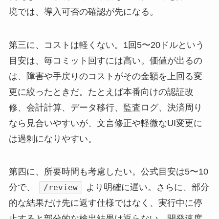
境では、導入可否の確認が先になる。
第三に、コストは軽くない。1回5〜20ドルという
目安は、毎コミット回すには高い。価値が出るの
は、障害や手戻りのコストがその金額を上回る変
更に絞ったときだ。たとえば本番向けの認証改
修、会計計算、データ移行、監査ログ、決済周り
なら見合いやすいが、文言修正や軽微なUI変更に
は過剰になりやすい。
第四に、所要時間も考慮したい。公式目安は5〜10
分で、
より明確に遅い。さらに、部分
/review
的な結果だけ先に返す仕様ではなく、実行中に停
止すると部分的な検出結果は返らない。開発速度