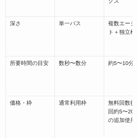
クス
深さ
単一パス
複数エージ
ト＋独立検
所要時間の目安
数秒〜数分
約5〜10分
価格・枠
通常利用枠
無料回数後
回約5〜20
の追加使用