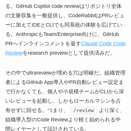
る。GitHub Copilot code reviewはリポジトリ全体
の文脈収集を一般提供し、CodeRabbitはPRレビュ
ーに加えてIDEとCLIでも同系統の体験を広げてい
る。AnthropicもTeam/Enterprise向けに、GitHub
PRへインラインコメントを返す
Claude Code Code
Review
をresearch previewとして提供済みだ。
その中でultrareviewが埋める穴は明確だ。組織管理
者によるGitHub App導入やPR自動レビュー設定ま
で行かなくても、個人や小規模チームがCLIから深
いレビューを起動し、しかもローカルマシンを占
有せずに回せる。つまり、
より深く、
/review
組織導入型のCode Reviewより軽く始められる中
間レイヤーとして設計されている。