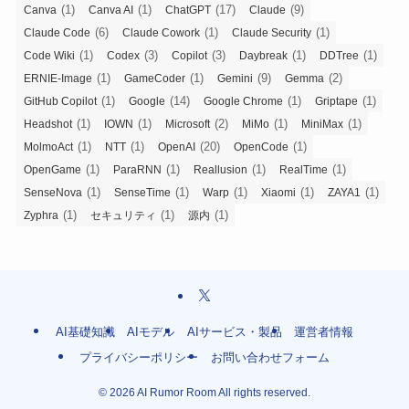
(1)
(1)
(17)
(9)
Canva
Canva AI
ChatGPT
Claude
(6)
(1)
(1)
Claude Code
Claude Cowork
Claude Security
(1)
(3)
(3)
(1)
(1)
Code Wiki
Codex
Copilot
Daybreak
DDTree
(1)
(1)
(9)
(2)
ERNIE-Image
GameCoder
Gemini
Gemma
(1)
(14)
(1)
(1)
GitHub Copilot
Google
Google Chrome
Griptape
(1)
(1)
(2)
(1)
(1)
Headshot
IOWN
Microsoft
MiMo
MiniMax
(1)
(1)
(20)
(1)
MolmoAct
NTT
OpenAI
OpenCode
(1)
(1)
(1)
(1)
OpenGame
ParaRNN
Reallusion
RealTime
(1)
(1)
(1)
(1)
(1)
SenseNova
SenseTime
Warp
Xiaomi
ZAYA1
(1)
(1)
(1)
Zyphra
セキュリティ
源内
AI基礎知識
AIモデル
AIサービス・製品
運営者情報
プライバシーポリシー
お問い合わせフォーム
©
2026 AI Rumor Room All rights reserved.