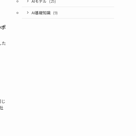
AIモデル
(25)
AI基礎知識
(9)
のポ
した
同じ
社