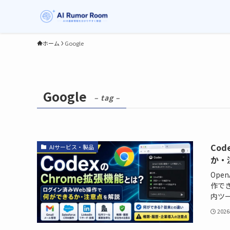
ホーム
Google
Google
– tag –
Co
AIサービス・製品
か・
Ope
作でき
内ツー
202