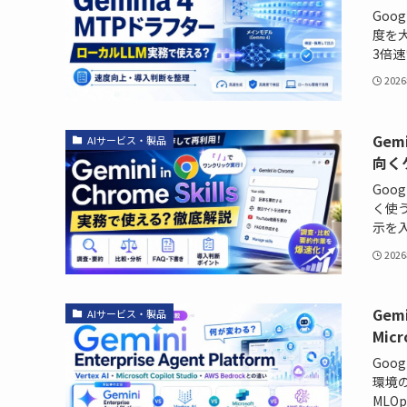
Goo
度を
3倍速
202
Gem
AIサービス・製品
向く
Goo
く使う
示を入
202
Gem
AIサービス・製品
Micr
Goog
環境の
MLOp