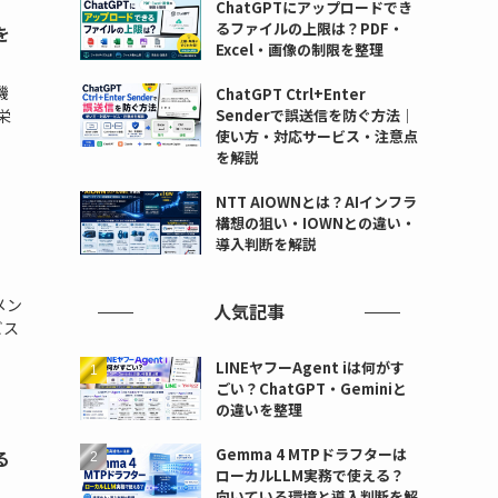
ChatGPTにアップロードでき
るファイルの上限は？PDF・
を
Excel・画像の制限を整理
機
ChatGPT Ctrl+Enter
Senderで誤送信を防ぐ方法｜
栄
使い方・対応サービス・注意点
を解説
NTT AIOWNとは？AIインフラ
構想の狙い・IOWNとの違い・
導入判断を解説
メン
人気記事
ビス
LINEヤフーAgent iは何がす
ごい？ChatGPT・Geminiと
の違いを整理
Gemma 4 MTPドラフターは
る
ローカルLLM実務で使える？
向いている環境と導入判断を解