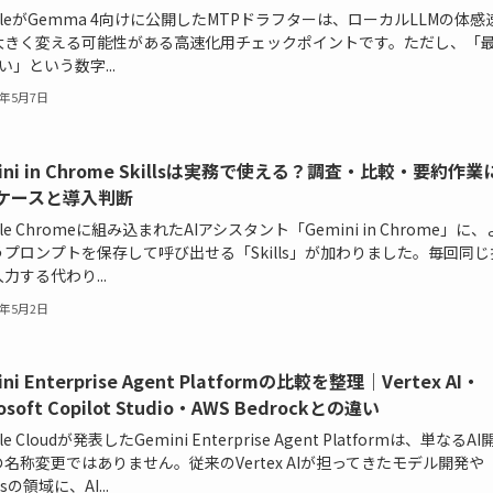
gleがGemma 4向けに公開したMTPドラフターは、ローカルLLMの体感
大きく変える可能性がある高速化用チェックポイントです。ただし、「
い」という数字...
6年5月7日
ini in Chrome Skillsは実務で使える？調査・比較・要約作業
ケースと導入判断
gle Chromeに組み込まれたAIアシスタント「Gemini in Chrome」に、
プロンプトを保存して呼び出せる「Skills」が加わりました。毎回同じ
力する代わり...
6年5月2日
ini Enterprise Agent Platformの比較を整理｜Vertex AI・
osoft Copilot Studio・AWS Bedrockとの違い
le Cloudが発表したGemini Enterprise Agent Platformは、単なるAI
名称変更ではありません。従来のVertex AIが担ってきたモデル開発や
sの領域に、AI...