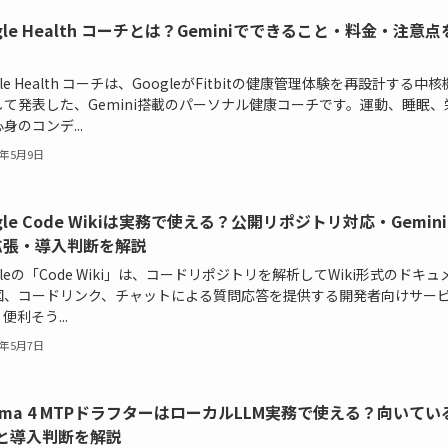
gle Health コーチとは？Geminiでできること・料金・注意点
gle Health コーチは、GoogleがFitbitの健康管理体験を再設計する中核
して発表した、Gemini搭載のパーソナル健康コーチです。運動、睡眠、
身のコンデ...
6年5月9日
gle Code Wikiは実務で使える？公開リポジトリ対応・Gemini
I拡張・導入判断を解説
gleの「Code Wiki」は、コードリポジトリを解析してWiki形式のドキュ
図、コードリンク、チャットによる質問応答を提供する開発者向けサー
便利そう...
6年5月7日
mma 4 MTPドラフターはローカルLLM実務で使える？向いてい
と導入判断を解説