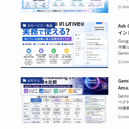
202
Ask
AIサービス・製品
イン
Goo
作業は
Gemin
202
Gem
AIモデル
Ama
Gem
ベクト
内検索
202