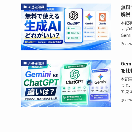
無料
AI基礎知識
解説
本記
まず幅
Gem
202
Ge
AI基礎知識
を比
本記事
うと、
て見え
202