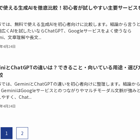
で使える生成AIを徹底比較！初心者が試しやすい主要サービス
事では、無料で使える生成AIを初心者向けに比較します。結論から言う
広くAIを試したいならChatGPT、Googleサービスをよく使うなら
ini、文章理解や長文...
6年4月24日
miniとChatGPTの違いは？できること・向いている用途・選び
較
では、GeminiとChatGPTの違いを初心者向けに整理します。結論か
GeminiはGoogleサービスとのつながりやマルチモーダル文脈が強み
やすく、Chat...
6年4月24日
1
2