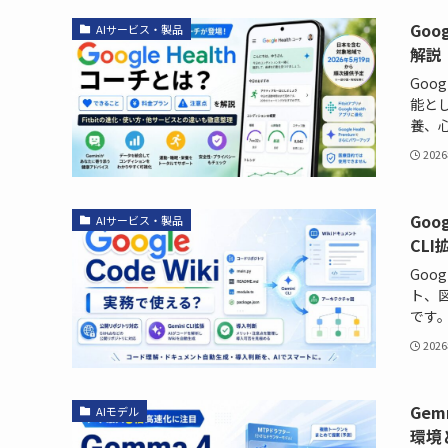
Goo
AIサービス・製品
解説
Goo
能と
養、心
202
Goo
AIサービス・製品
CL
Goo
ト、
です。
202
Ge
AIモデル
環境