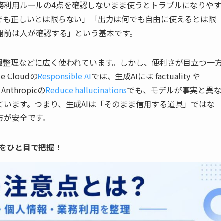
務利用ルールの4点を確認しないまま使うとトラブルになりや
でも正しいとは限らない」「出力は何でも自由に使えるとは限
開前は人が確認する」という基本です。
報整理などに広く使われています。しかし、便利さが目立つ一
Cloudの
Responsible AI
では、生成AIには factuality や
nthropicの
Reduce hallucinations
でも、モデルが事実と異
います。つまり、生成AIは「そのまま信用する道具」ではな
方が安全です。
をひと目で把握！