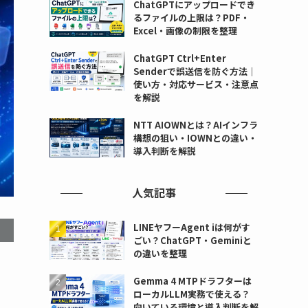
ChatGPTにアップロードでき
るファイルの上限は？PDF・
Excel・画像の制限を整理
ChatGPT Ctrl+Enter
Senderで誤送信を防ぐ方法｜
使い方・対応サービス・注意点
を解説
NTT AIOWNとは？AIインフラ
構想の狙い・IOWNとの違い・
導入判断を解説
人気記事
LINEヤフーAgent iは何がす
ごい？ChatGPT・Geminiと
の違いを整理
Gemma 4 MTPドラフターは
ローカルLLM実務で使える？
向いている環境と導入判断を解