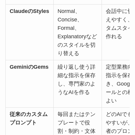
ClaudeのStyles
Normal、
会話中に切
Concise、
えやすく、
Formal、
タムスタイ
Explanatoryなど
作れる
のスタイルを切
り替える
GeminiのGems
繰り返し使う詳
定型業務向
細な指示を保存
指示を保存
し、専門家のよ
き、Googl
うなAIを作る
ールとの相
よい
従来のカスタム
毎回またはテン
どのAIでも
プロンプト
プレートで役
やすいが、
割・制約・文体
者のプロン