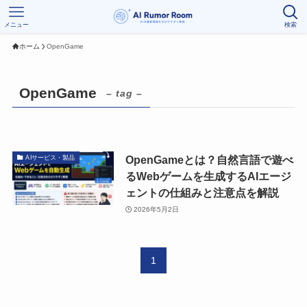
メニュー
検索
ホーム
OpenGame
OpenGame
– tag –
OpenGameとは？自然言語で遊べ
AIサービス・製品
るWebゲームを生成するAIエージ
ェントの仕組みと注意点を解説
2026年5月2日
1