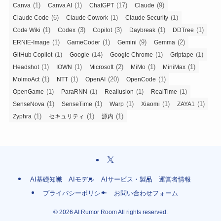
(1)
(1)
(17)
(9)
Canva
Canva AI
ChatGPT
Claude
(6)
(1)
(1)
Claude Code
Claude Cowork
Claude Security
(1)
(3)
(3)
(1)
(1)
Code Wiki
Codex
Copilot
Daybreak
DDTree
(1)
(1)
(9)
(2)
ERNIE-Image
GameCoder
Gemini
Gemma
(1)
(14)
(1)
(1)
GitHub Copilot
Google
Google Chrome
Griptape
(1)
(1)
(2)
(1)
(1)
Headshot
IOWN
Microsoft
MiMo
MiniMax
(1)
(1)
(20)
(1)
MolmoAct
NTT
OpenAI
OpenCode
(1)
(1)
(1)
(1)
OpenGame
ParaRNN
Reallusion
RealTime
(1)
(1)
(1)
(1)
(1)
SenseNova
SenseTime
Warp
Xiaomi
ZAYA1
(1)
(1)
(1)
Zyphra
セキュリティ
源内
AI基礎知識
AIモデル
AIサービス・製品
運営者情報
プライバシーポリシー
お問い合わせフォーム
©
2026 AI Rumor Room All rights reserved.