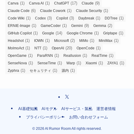
(1)
(1)
(17)
(9)
Canva
Canva AI
ChatGPT
Claude
(6)
(1)
(1)
Claude Code
Claude Cowork
Claude Security
(1)
(3)
(3)
(1)
(1)
Code Wiki
Codex
Copilot
Daybreak
DDTree
(1)
(1)
(9)
(2)
ERNIE-Image
GameCoder
Gemini
Gemma
(1)
(14)
(1)
(1)
GitHub Copilot
Google
Google Chrome
Griptape
(1)
(1)
(2)
(1)
(1)
Headshot
IOWN
Microsoft
MiMo
MiniMax
(1)
(1)
(20)
(1)
MolmoAct
NTT
OpenAI
OpenCode
(1)
(1)
(1)
(1)
OpenGame
ParaRNN
Reallusion
RealTime
(1)
(1)
(1)
(1)
(1)
SenseNova
SenseTime
Warp
Xiaomi
ZAYA1
(1)
(1)
(1)
Zyphra
セキュリティ
源内
AI基礎知識
AIモデル
AIサービス・製品
運営者情報
プライバシーポリシー
お問い合わせフォーム
©
2026 AI Rumor Room All rights reserved.