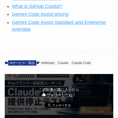
What is GitHub Copilot?
Gemini Code Assist pricing
Gemini Code Assist Standard and Enterprise
overview
AIサービス・製品
Anthropic
Claude
Claude Code
この記事が気に入ったら
フォローしてね！