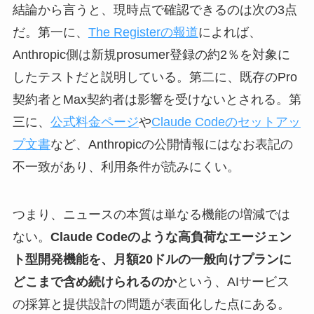
結論から言うと、現時点で確認できるのは次の3点
だ。第一に、
The Registerの報道
によれば、
Anthropic側は新規prosumer登録の約2％を対象に
したテストだと説明している。第二に、既存のPro
契約者とMax契約者は影響を受けないとされる。第
三に、
公式料金ページ
や
Claude Codeのセットアッ
プ文書
など、Anthropicの公開情報にはなお表記の
不一致があり、利用条件が読みにくい。
つまり、ニュースの本質は単なる機能の増減では
ない。
Claude Codeのような高負荷なエージェン
ト型開発機能を、月額20ドルの一般向けプランに
どこまで含め続けられるのか
という、AIサービス
の採算と提供設計の問題が表面化した点にある。