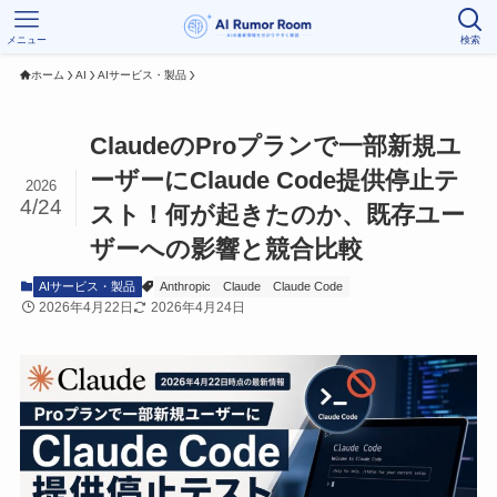
メニュー
検索
ホーム
AI
AIサービス・製品
ClaudeのProプランで一部新規ユ
ーザーにClaude Code提供停止テ
2026
4/24
スト！何が起きたのか、既存ユー
ザーへの影響と競合比較
AIサービス・製品
Anthropic
Claude
Claude Code
2026年4月22日
2026年4月24日