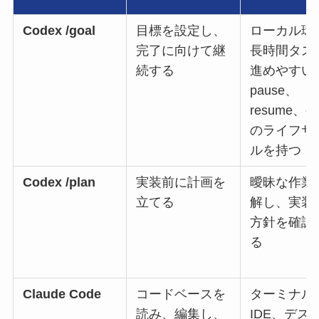
Codex /goal
目標を設定し、
ローカル環
完了に向けて継
長時間タス
続する
進めやすい
pause、
resume、cl
のライフサ
ルを持つ
Codex /plan
実装前に計画を
曖昧な作業
立てる
解し、実装
方針を確認
る
Claude Code
コードベースを
ターミナル
読み、編集し、
IDE、デス