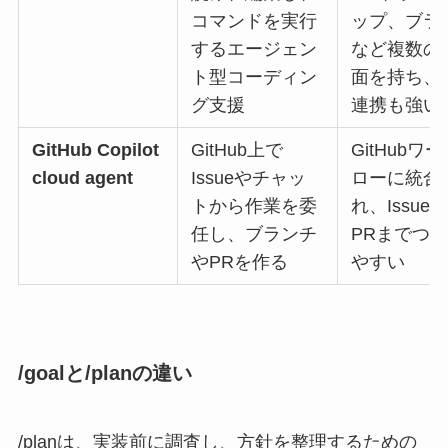
コマンドを実行
ップ、ブラ
するエージェン
など複数の
ト型コーディン
面を持ち、
グ支援
連携も強い
GitHub Copilot
GitHub上で
GitHubワ
cloud agent
Issueやチャッ
ローに統合
トから作業を委
れ、Issue
任し、ブランチ
PRまでつ
やPRを作る
やすい
/goalと/planの違い
/planは、実装前に調査し、方針を整理するための