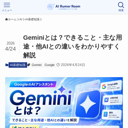
メニュー
検索
ホーム
AI
AI基礎知識
Geminiとは？できること・主な用
2026
途・他AIとの違いをわかりやすく
4/24
解説
2026年4月24日
AI基礎知識
Gemini
Google